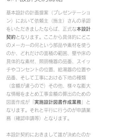
​基本設計の計画提案（プレゼンテーショ
ン）において依頼主（施主）さんの承認
をいただきましたならば、正式な
本設計
契約
となります。ここから具体的にどこ
のメーカーの何という部品や素材を使う
のか、どれだけの面積の範囲、壁や床の
具体的な素材、照明機器の品番、スイッ
チやコンセントの位置、給湯器の位置や
品番、そして工事における下地の種類
（金額が違うので）その他、様々な膨大
な情報をまとめ工事金額の算出のための
図面作成が「
実施設計図書作成業務
」と
なります。それと平行に行うのが申請業
務（確認申請等）となります。
本設計契約におきまして誰が決めたのか