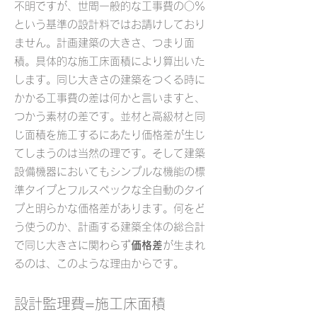
不明ですが、世間一般的な工事費の○％
という基準の設計料で
はお請けしており
ません。
計画建築の大きさ、つまり面
積。具体的な施工床面積により算出いた
します。同じ大きさの建築をつくる時に
かかる工事費の差は何かと言いますと、
つかう素材の差です。並材と高級材と同
じ面積を施工するにあたり価格差が生じ
てしまうのは当然の理です。そして建築
設備機器においてもシンプルな機能の標
準タイプとフルスペックな全自動のタイ
プと明らかな価格差があります。何をど
う使うのか、計画する建築全体の総合計
で同じ大きさに関わらず
価格差
が生まれ
るのは、このような理由からです。
設計監理費=施工床面積