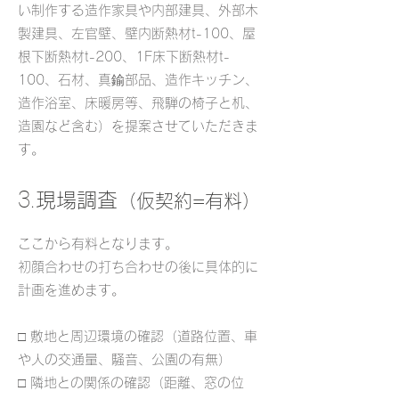
い制作する造作家具や内部建具、外部木
製建具、左官壁、壁内断熱材t-100、屋
根下断熱材t-200、1F床下断熱材t-
100、石材、真鍮部品、造作キッチン、
造作浴室、床暖房等、飛騨の椅子と机、
造園など含む）を提案させていただきま
す。
3.
現場調査
（仮契約=有料）
​ここから有料となります。
初顔合わせの打ち合わせの後に具体的に
計画を進めます。
□ 敷地と周辺環境の確認（道路位置、車
や人の交通量、騒音、公園の有無）
□ 隣地との関係の確認（距離、窓の位