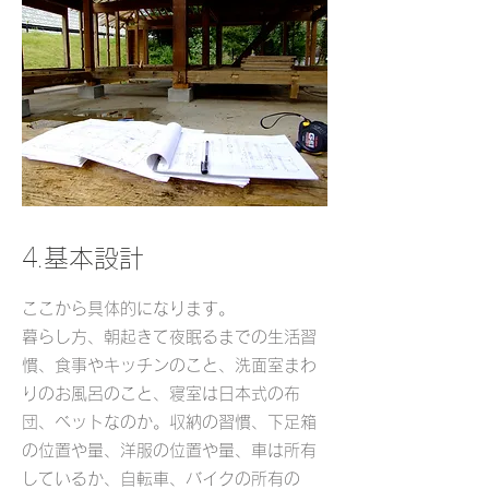
4.
基本設計
​ここから具体的になります。
​暮らし方、朝起きて夜眠るまでの生活習
慣、食事やキッチンのこと、洗面室まわ
りのお風呂のこと、寝室は日本式の布
団、ベットなのか。収納の習慣、下足箱
の位置や量、洋服の位置や量、車は所有
しているか、自転車、バイクの所有の