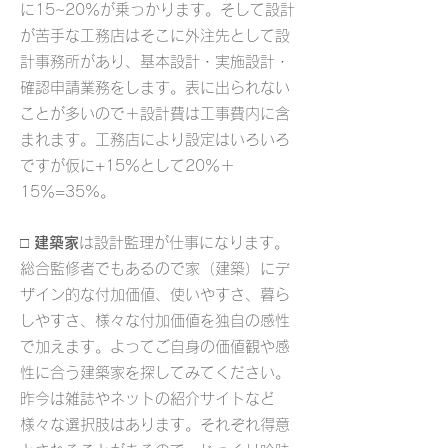
に15~20％が乗っかります。そして設計
が苦手な工務店はそこに外注先として設
計事務所があり、基本設計・実施設計・
確認申請業務をします。表に出られない
ことが多いので＋設計費は工事費内に含
まれます。工務店により設定はいろいろ
ですが仮に+15％として20％＋
15％=35%。
□
建築家
は設計監理が仕事になります。
総合監修者でもあるので家（建築）にデ
ザイン的な付加価値、使いやすさ、暮ら
しやすさ、様々な付加価値を独自の感性
で加えます。よってご自身の価値観や感
性に合う建築家を探してみてください。
昨今は雑誌やネットの紹介サイトなど
様々な選択肢はあります。それぞれ得意