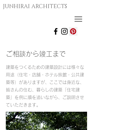
JUNHIRAI ARCHITECTS
ご相談から竣工まで
建築をつくるための建築設計には様々な
用途（住宅・店舗・ホテル旅館・公共建
築等）がありますが、ここでは身近な、
皆さんの住む、暮らしの建築「住宅建
築」を例に順を追いながら、ご説明させ
ていただきます。