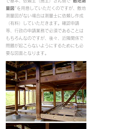
で基本、依頼主（施主）さん側で"
敷地測
量図
"を用意していただくのですが、敷地
測量図がない場合は測量士に依頼し作成
（有料）していただきます。確認申請
等、行政の申請業務で必須であることは
もちろんなのですが、後々、近隣関係で
問題が起こらないようにするためにも必
要な図面となります。