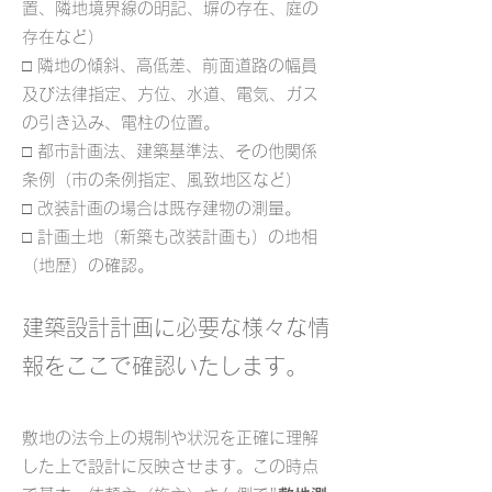
置、隣地境界線の明記、塀の存在、庭の
存在など）
□ 隣地の傾斜、高低差、前面道路の幅員
及び法律指定、方位、水道、電気、ガス
の引き込み、電柱の位置。
□ 都市計画法、建築基準法、その他関係
条例（市の条例指定、風致地区など）
□ 改装計画の場合は既存建物の測量。
□ 計画土地（新築も改装計画も）の地相
（地歴）の確認。
建築設計計画に必要な様々な情
報をここで確認いたします。
敷地の法令上の規制や状況を正確に理解
した上で設計に反映させます。この時点