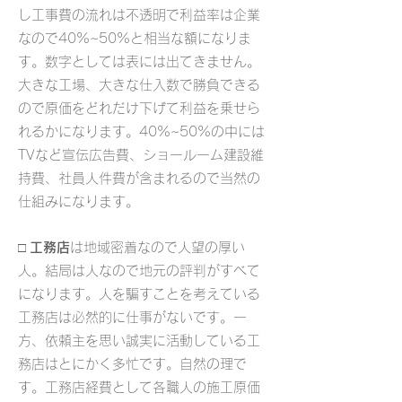
し工事費の流れは不透明で利益率は企業
なので40%~50%と相当な額になりま
す。数字としては表には出てきません。
大きな工場、大きな仕入数で勝負できる
ので原価をどれだけ下げて利益を乗せら
れるかになります。40%~
50%の中には
TVなど宣伝広告費、ショールーム建設維
持費、社員人件費が含まれるので当然の
仕組みになります。
□
工務店
は地域密着なので人望の厚い
人。結局は人なので地元の評判がすべて
になります。人を騙すことを考えている
工務店は必然的に仕事がないです。一
方、依頼主を思い誠実に活動している工
務店はとにかく多忙です。自然の理で
す。工務店経費として各職人の施工原価