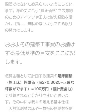
問題ではないため乗らないようにしてい
ます。身の丈に合う"適正価格"での節約
のためのアイデアや工夫は皆の経験を活
かし目指し、無駄のないようできる限り
の努力はします。
おおよその建築工事費のお請け
する最低基準の目安をここに記
します。
概算金額として計画する建築の
延床面積
（施工床）坪単価（m2×0.3025=正確な
坪数がでます）=
100万円（設計費含む）
で計算されると分かりやすいと思いま
す。その中には我々の考える基本仕様
（天然無垢材の床や一枚板の無垢材を使