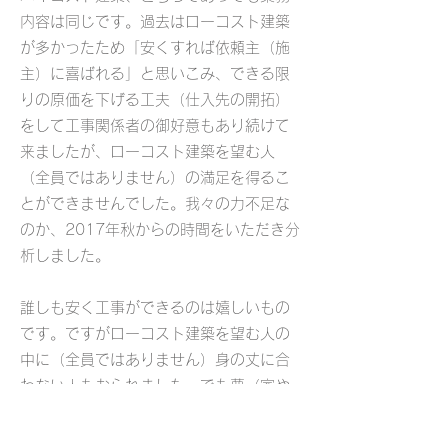
内容は同じです。過去はローコスト建築
が多かったため「安くすれば依頼主（施
主）に喜ばれる」と思いこみ、できる限
りの原価を下げる工夫（仕入先の開拓）
をして工事関係者の御好意もあり続けて
来ましたが、ローコスト建築を望む人
（全員ではありません）の満足を得るこ
とができませんでした。我々の力不足な
のか、2017年秋からの時間をいただき分
析し
ました
。
誰しも安く工事ができるのは嬉しいもの
です。ですがローコスト建築を望む人の
中に（全員ではありません）身の丈に合
わない人もおられました。でも夢（家や
お店）は実現したいという大きな矛盾に
気づかれていないことも。その人の生き